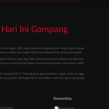
 Hari Ini Gampang
ur slot depo 10k, siapa saja bisa langsung join tanpa harus keluar
rmanya makin hari makin stabil dan responsif di semua perangkat.
rilisan terbaru yang lagi viral, semuanya punya mekanisme fair play.
gi punya winning rate bagus supaya pengalaman main kamu makin
 responsif 24/7. Transaksinya juga seamless, nggak perlu nunggu
data yang kuat, sehingga kamu bisa fokus main slot gacor gampang
Komunitas
7976397
Instagram