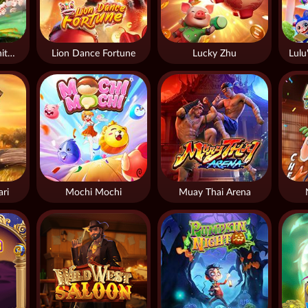
Legend of the White and Green Snake
Lion Dance Fortune
Lucky Zhu
ri
Mochi Mochi
Muay Thai Arena