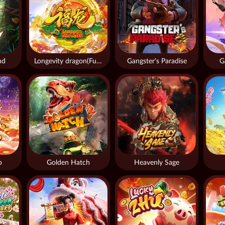
nd
Longevity dragon(Fulong)
Gangster's Paradise
G
p
Golden Hatch
Heavenly Sage