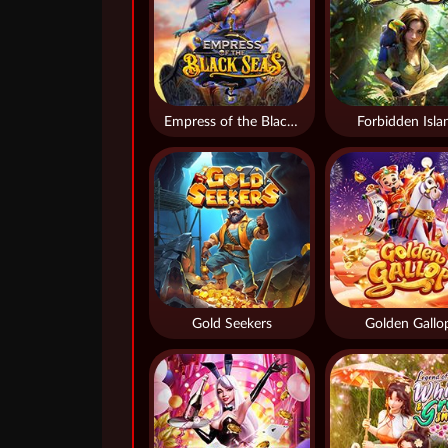
Empress of the Black Seas
Forbidden Isla
Gold Seekers
Golden Gallo