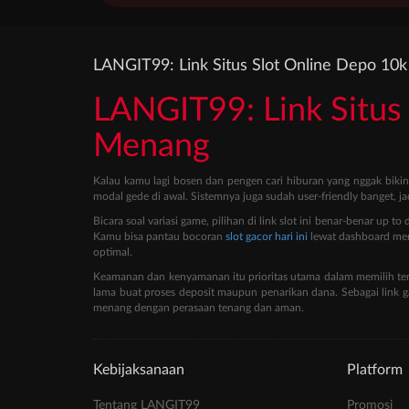
LANGIT99: Link Situs Slot Online Depo 10
LANGIT99: Link Situs
Menang
Kalau kamu lagi bosen dan pengen cari hiburan yang nggak biki
modal gede di awal. Sistemnya juga sudah user-friendly banget, j
Bicara soal variasi game, pilihan di link slot ini benar-benar up t
Kamu bisa pantau bocoran
slot gacor hari ini
lewat dashboard mer
optimal.
Keamanan dan kenyamanan itu prioritas utama dalam memilih t
lama buat proses deposit maupun penarikan dana. Sebagai link ga
menang dengan perasaan tenang dan aman.
Kebijaksanaan
Platform
Tentang LANGIT99
Promosi