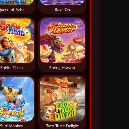
ueen of Aztec
Rave On
Spirits Fiesta
Spring Harvest
Surf Monkey
Taco Truck Delight