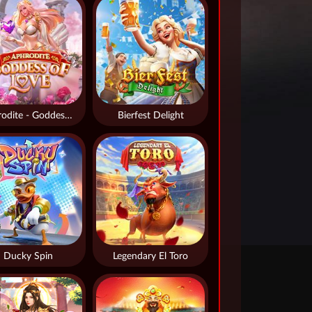
Aphrodite - Goddess of Love
Bierfest Delight
Ducky Spin
Legendary El Toro