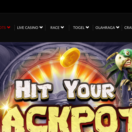
OTS
LIVE CASINO
RACE
TOGEL
OLAHRAGA
CRA