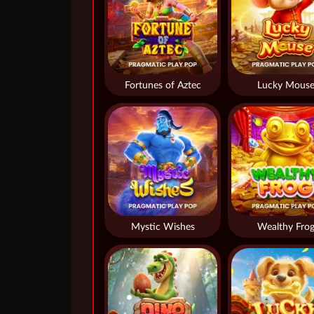
Fortunes of Aztec
Lucky Mous
Mystic Wishes
Wealthy Fro