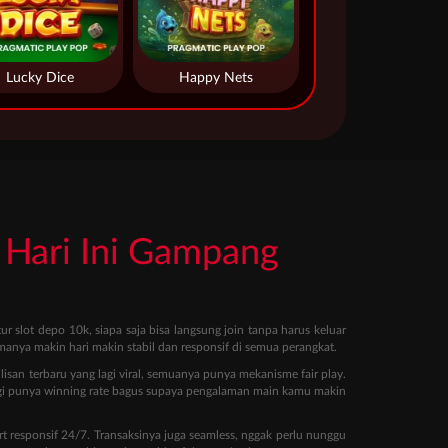
Lucky Dice
Happy Nets
 Hari Ini Gampang
ur slot depo 10k, siapa saja bisa langsung join tanpa harus keluar
rmanya makin hari makin stabil dan responsif di semua perangkat.
rilisan terbaru yang lagi viral, semuanya punya mekanisme fair play.
gi punya winning rate bagus supaya pengalaman main kamu makin
 responsif 24/7. Transaksinya juga seamless, nggak perlu nunggu