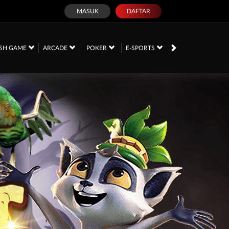
MASUK
DAFTAR
SH GAME
ARCADE
POKER
E-SPORTS
SABUNG AYAM