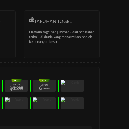
O
TARUHAN TOGEL
Platform togel yang menarik dari perusahan
terbaik di dunia yang menawarkan hadiah
kemenangan besar