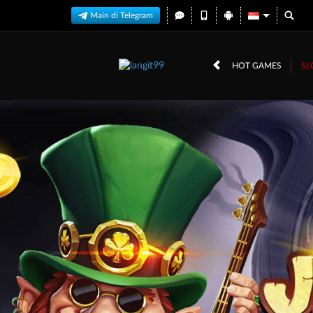
Main di Telegram
HOT GAMES
SL