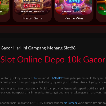
Master Gems
Plushie Wins
k Gacor Hari Ini Gampang Menang Slot88
 Slot Online Depo 10k Gacor
n kantong bolong, nyobain
slot
online di
LANGIT99
bisa jadi opsi menarik. Dengan fit
adi buat pemain baru pun nggak bakal bingung navigasi di dalam situs slot yang perfo
o date mengikuti tren pasar global. Mulai dari provider legendaris seperti slot88 sampai 
eka yang transparan, hal ini membantu banget buat menentukan game mana yang la
empat bermain, makanya LANGIT99 dikenal sebagai
situs gacor
yang punya tim support