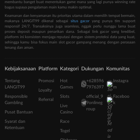
membantu banget buat menentukan game mana yang lagi punya winning rate
bagus supaya pengalaman main kamu makin optimal.
Keamanan dan kenyamanan itu prioritas utama dalam memilih tempat bermain,
makanya LANGIT99 dikenal sebagai
situs gacor
yang punya tim support
responsif 24/7. Transaksinya juga seamless, nggak perlu nunggu lama buat
proses deposit maupun penarikan dana. Sebagai link gacor yang kredibel,
platform ini konsisten menjaga reputasi dengan sistem proteksi data yang kuat,
sehingga kamu bisa fokus main slot gacor gampang menang dengan perasaan
tenang dan aman.
Kebijaksanaan
Platform
Kategori
Dukungan
Komunitas
Tentang
Promosi
Hot
+628596
Instagra
LANGIT99
Games
7976397
m
Loyalty
Responsible
Slots
official_9
Faceboo
Referral
Gambling
9onlineg
k
Live
roup
Pusat Bantuan
Casino
Syarat dan
Race
Ketentuan
Togel