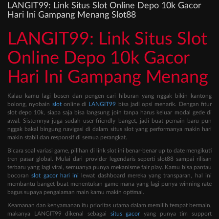
LANGIT99: Link Situs Slot Online Depo 10k Gacor
Hari Ini Gampang Menang Slot88
LANGIT99: Link Situs Slot
Online Depo 10k Gacor
Hari Ini Gampang Menang
Kalau kamu lagi bosen dan pengen cari hiburan yang nggak bikin kantong
bolong, nyobain
slot
online di
LANGIT99
bisa jadi opsi menarik. Dengan fitur
slot depo 10k, siapa saja bisa langsung join tanpa harus keluar modal gede di
awal. Sistemnya juga sudah user-friendly banget, jadi buat pemain baru pun
nggak bakal bingung navigasi di dalam situs slot yang performanya makin hari
makin stabil dan responsif di semua perangkat.
Bicara soal variasi game, pilihan di link slot ini benar-benar up to date mengikuti
tren pasar global. Mulai dari provider legendaris seperti slot88 sampai rilisan
terbaru yang lagi viral, semuanya punya mekanisme fair play. Kamu bisa pantau
bocoran
slot gacor hari ini
lewat dashboard mereka yang transparan, hal ini
membantu banget buat menentukan game mana yang lagi punya winning rate
bagus supaya pengalaman main kamu makin optimal.
Keamanan dan kenyamanan itu prioritas utama dalam memilih tempat bermain,
makanya LANGIT99 dikenal sebagai
situs gacor
yang punya tim support