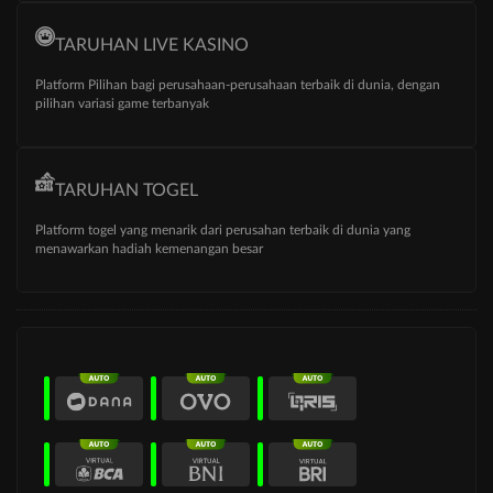
TARUHAN LIVE KASINO
Platform Pilihan bagi perusahaan-perusahaan terbaik di dunia, dengan
pilihan variasi game terbanyak
TARUHAN TOGEL
Platform togel yang menarik dari perusahan terbaik di dunia yang
menawarkan hadiah kemenangan besar