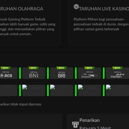
ARUHAN OLAHRAGA
TARUHAN LIVE KASIN
book Gaming Platform Terbaik
Platform Pilihan bagi perusahaan-
rkan lebih banyak game, odds yang
perusahaan terbaik di dunia, dengan
tinggi, dan menyediakan pilihan yang
pilihan variasi game terbanyak
banyak untuk pemain.
arikan tidak dapat diproses
Penarikan
Rata-rata 5 Menit