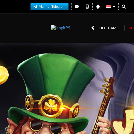
Main di Telegram
HOT GAMES
SL