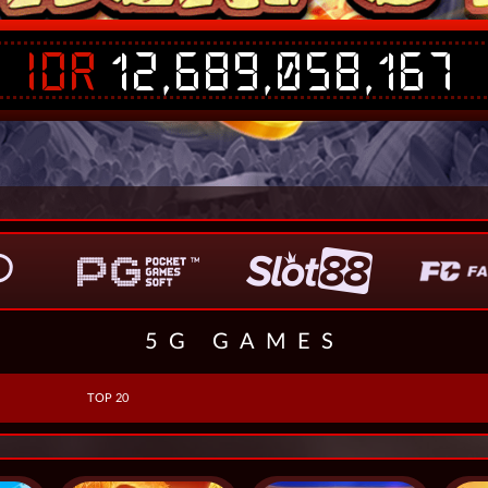
IDR
12,689,058,167
5G GAMES
TOP 20