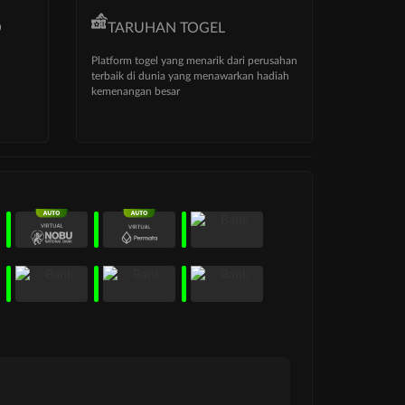
O
TARUHAN TOGEL
Platform togel yang menarik dari perusahan
terbaik di dunia yang menawarkan hadiah
kemenangan besar