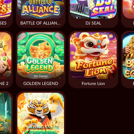
SES
BATTLE OF ALLIANCE
DJ SEAL
NE 2
GOLDEN LEGEND
Fortune Lion