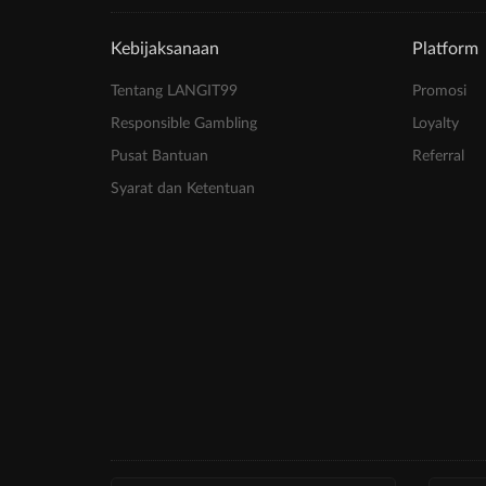
Kebijaksanaan
Platform
Tentang LANGIT99
Promosi
Responsible Gambling
Loyalty
Pusat Bantuan
Referral
Syarat dan Ketentuan