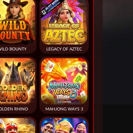
ILD BOUNTY
LEGACY OF AZTEC
OLDEN RHINO
MAHJONG WAYS 3