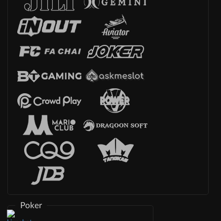
Poker