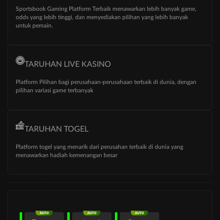
Sportsbook Gaming Platform Terbaik menawarkan lebih banyak game,
odds yang lebih tinggi, dan menyediakan pilihan yang lebih banyak
untuk pemain.
TARUHAN LIVE KASINO
Platform Pilihan bagi perusahaan-perusahaan terbaik di dunia, dengan
pilihan variasi game terbanyak
TARUHAN TOGEL
Platform togel yang menarik dari perusahan terbaik di dunia yang
menawarkan hadiah kemenangan besar