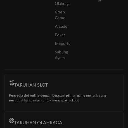
Olahraga
Crash
Game
Arcade
Poker
E-Sports
Sabung
Ayam
TARUHAN SLOT
Penyedia slot online dengan beragam pilihan game menarik yang
memudahkan pemain untuk mencapai jackpot
TARUHAN OLAHRAGA