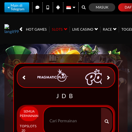
Main di
MASUK
DAF
Telegram
IDR
12,688,976,
HOT GAMES
SLOTS
LIVE CASINO
RACE
TOGE
JDB
SEMUA
PERMAINAN
TOP
SLOTS
20