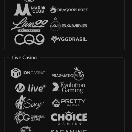
Live Casino