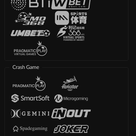
Crash Game