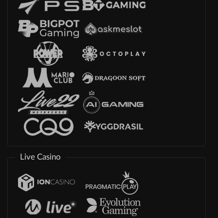
Live Casino