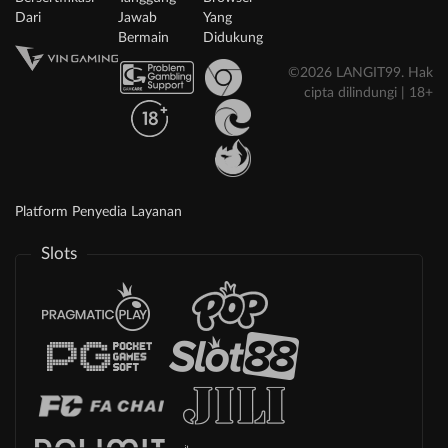
Dari
Jawab
Yang
Bermain
Didukung
©2026 LANGIT99. Hak
cipta dilindungi | 18+
Platform Penyedia Layanan
Slots