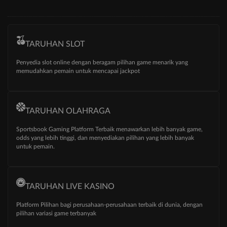
TARUHAN SLOT
Penyedia slot online dengan beragam pilihan game menarik yang
memudahkan pemain untuk mencapai jackpot
TARUHAN OLAHRAGA
Sportsbook Gaming Platform Terbaik menawarkan lebih banyak game,
odds yang lebih tinggi, dan menyediakan pilihan yang lebih banyak
untuk pemain.
TARUHAN LIVE KASINO
Platform Pilihan bagi perusahaan-perusahaan terbaik di dunia, dengan
pilihan variasi game terbanyak