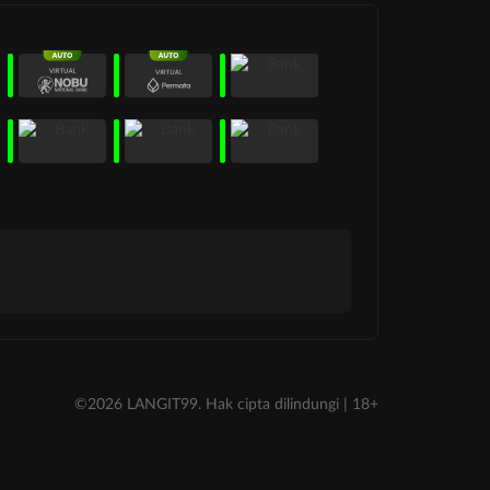
©2026 LANGIT99. Hak cipta dilindungi | 18+