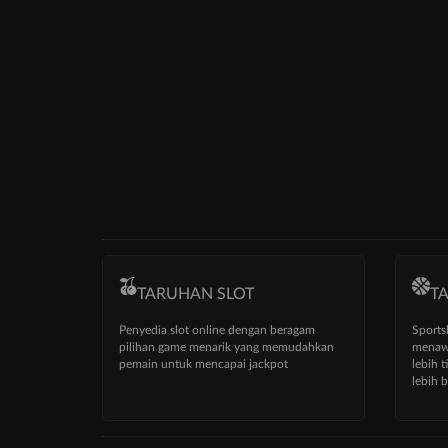
TARUHAN SLOT
T
Penyedia slot online dengan beragam
Sports
pilihan game menarik yang memudahkan
menawa
pemain untuk mencapai jackpot
lebih 
lebih 