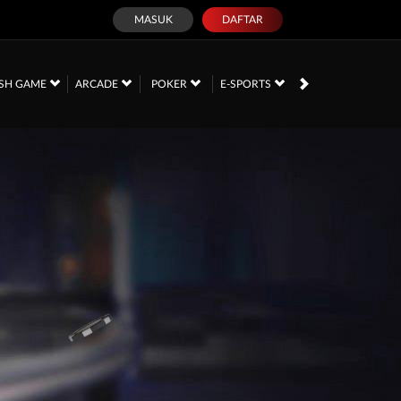
MASUK
DAFTAR
SH GAME
ARCADE
POKER
E-SPORTS
SABUNG AYAM