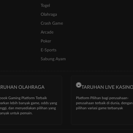
Togel
Olahraga
Crash Game
Arcade
Poker
E-Sports
Sabung Ayam
ARUHAN OLAHRAGA
TARUHAN LIVE KASIN
book Gaming Platform Terbaik
Platform Pilihan bagi perusahaan-
rkan lebih banyak game, odds yang
perusahaan terbaik di dunia, dengan
tinggi, dan menyediakan pilihan yang
pilihan variasi game terbanyak
banyak untuk pemain.