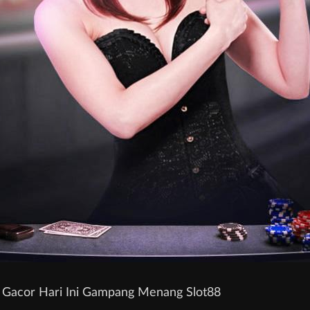
k Gacor Hari Ini Gampang Menang Slot88