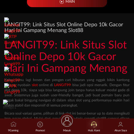
MAIN
LANGIT99: Link Situs Slot Online Depo 10k Gacor
Hari Ini Gampang Menang Slot88
LANGIT99: Link Situs Slot
Online Depo 10k Gacor
Hari Ini Gampang Menang
Kalau kamu lagi bosen dan pengen cari hiburan yang nggak bikin kantong
bolong, nyobain
slot
online di
LANGIT99
bisa jadi opsi menarik. Dengan fitur
slot depo 10k, siapa saja bisa langsung join tanpa harus keluar modal gede di
awal. Sistemnya juga sudah user-friendly banget, jadi buat pemain baru pun
nggak bakal bingung navigasi di dalam situs slot yang performanya makin hari
makin stabil dan responsif di semua perangkat.
Bicara soal variasi game, pilihan di link slot ini benar-benar up to date mengikuti
tren pasar global. Mulai dari provider legendaris seperti slot88 sampai rilisan
terbaru yang lagi viral, semuanya punya mekanisme fair play. Kamu bisa pantau
bocoran
slot gacor hari ini
lewat dashboard mereka yang transparan, hal ini
9Gaming
Promosi
Masuk
Hub. Kami
Akun Saya
membantu banget buat menentukan game mana yang lagi punya winning rate