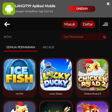
×
LANGIT99 Aplikasi Mobile
UNDUH
Jangan tampilkan lagi hari ini
Masuk
Daftar
InOut
SEMUA PERMAINAN
ARCADE
Ice Fish
Lucky Ducky
Chicken Road 2.0