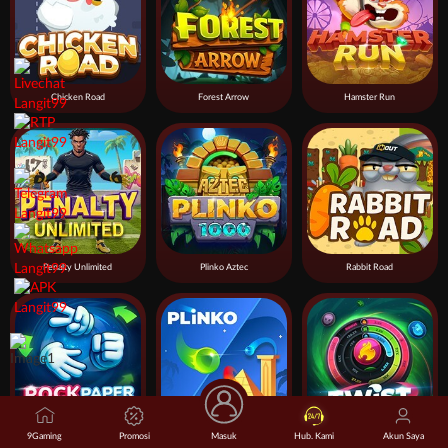
Chicken Road
Forest Arrow
Hamster Run
Penalty Unlimited
Plinko Aztec
Rabbit Road
9Gaming
Promosi
Masuk
Hub. Kami
Akun Saya
Rock Paper Scissors
Plinko 1000
Twist