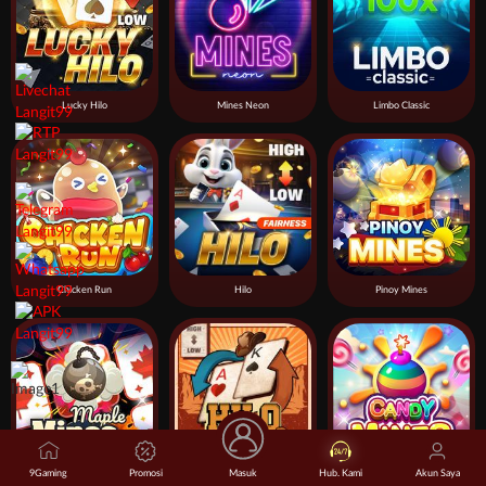
Lucky Hilo
Mines Neon
Limbo Classic
Chicken Run
Hilo
Pinoy Mines
9Gaming
Promosi
Masuk
Hub. Kami
Akun Saya
Mines Maple
Hilo Gold Rush
Candy Mines