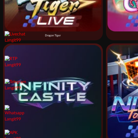
Dragon Tiger