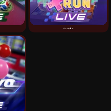
Marble Run