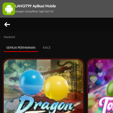
LANGIT99 Aplikasi Mobile
Jangan tampilkan lagi hari ini
MarbleX
SEMUA PERMAINAN
RACE