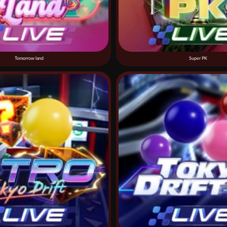
Tomorrow land
Super PK