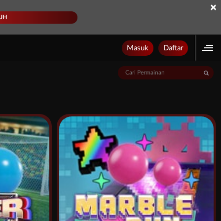
×
UH
Masuk
Daftar