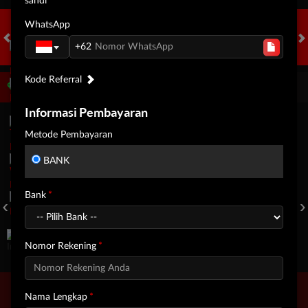
sandi
WhatsApp
+62
HOT GAMES
SLOTS
LIVE CASINO
RACE
TOGEL
OL
Kode Referral
Game Populer
Informasi Pembayaran
Metode Pembayaran
BANK
GATES OF OLYMPUS POP
TREASURES OF AZTEC
FORTUNE GARUDA 1000
MAHJONG M
Bank
Nomor Rekening
WUKONG - BLACK SCATTER
SWEET BONANZA 2500
GATES OF OLYMPUS 1000
MAHJONG W
Nama Lengkap
9Gaming
Promosi
Masuk
Hub. Kami
Akun Saya