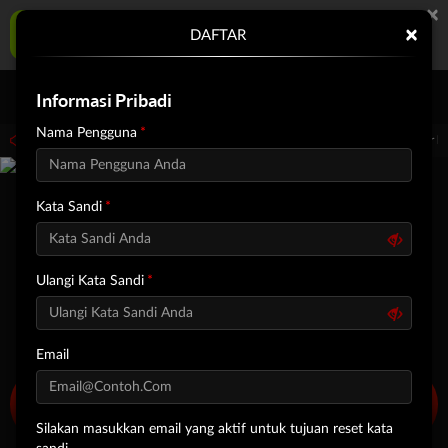
×
LANGIT99 Aplikasi Mobile
×
DAFTAR
UNDUH
Jangan tampilkan lagi hari ini
Informasi Pribadi
Masuk
Daftar
Nama Pengguna
n lebih baik ke permainan segera unduh aplikasi Langit99 yang tersedia di layar ka
Kata Sandi
Ulangi Kata Sandi
JACKPOT
PLAY
Email
IDR
12,689,616,593
Silakan masukkan email yang aktif untuk tujuan reset kata